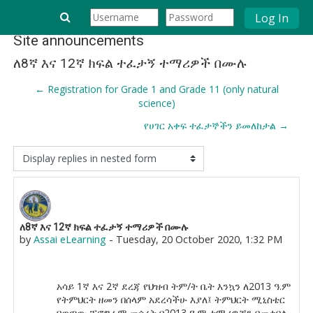
Log In
Skip to main content
Site announcements
ለ8ኛ እና 12ኛ ክፍል ተፈታኝ ተማሪዎች በሙሉ
← Registration for Grade 1 and Grade 11 (only natural
science)
የሀገር አቀፍ ተፈታኞችን ይመለከታል →
Display mode
Number of replies: 0
ለ8ኛ እና 12ኛ ክፍል ተፈታኝ ተማሪዎች በሙሉ
by
Assai eLearning
-
Tuesday, 20 October 2020, 1:32 PM
አሳይ 1ኛ እና 2ኛ ደረጃ የህዝብ ትም/ት ቤት እንኳን ለ2013 ዓ.ም
የትምህርት ዘመን በሰላም አደረሳችሁ እያለ፤ ትምህርት ሚኒስቴር
ባወጣው ፕሮግራም መሰረት በ2013 ዓ.ም ተማሪዎቹን በመቀበል