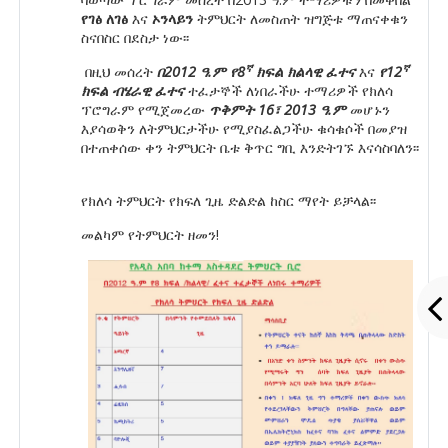
የገ
ፅ ለገፅ
እና
ኦንላይን
ትምህርት ለመስጠት ዝግጅቱ ማጠናቀቁን
ስናበስር በደስታ ነው፡፡
ኛ
ኛ
በዚህ መሰረት
በ2012 ዓ.ም የ8
ክፍል ክልላዊ ፈተና
እና
የ12
ክፍል ብሄራዊ ፈተና
ተፈታኞች ለነበራችሁ ተማሪዎች የ
ክለሳ
ፕሮግራም የሚጀመረው
ጥቅምት 16፣ 2013
ዓ.ም
መሆኑን
እያሳወቅን ለትምህርታችሁ የሚያስፈልጋችሁ ቁሳቁሶች በመያዝ
በተጠቀሰው ቀን ትምህርት ቤቱ ቅጥር ግቢ እንድትገኙ እናሳስባለን፡፡
የክለሳ ትምህርት የክፍለ ጊዜ ድልድል ከስር ማየት ይቻላል፡፡
መልካም የትምህርት ዘመን!